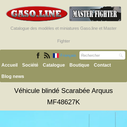
Catalogue des modèles et miniatures Gaso.line et Master
Fighter
Français
Accueil
Société
Catalogue
Boutique
Contact
Blog news
Véhicule blindé Scarabée Arquus
MF48627K